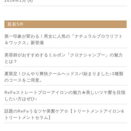
2016年1月
(4)
最新5件
第一印象が変わる！男女に人気の「ナチュラルブロウリフト
＆ワックス」新登場
美容師がおすすめするミルボン「クロナシャンプー」の魅力
とは？
夏限定！ひんやり爽快クールヘッドスパ始まりました♪3種類
のコースをご用意。
ReFaストレートブローアイロンの魅力★美しいツヤ髪を目指
したい方はぜひ♪
話題のReFaうるツヤ美髪ケア☆【トリートメントアイロン&
トリートメントセラム】