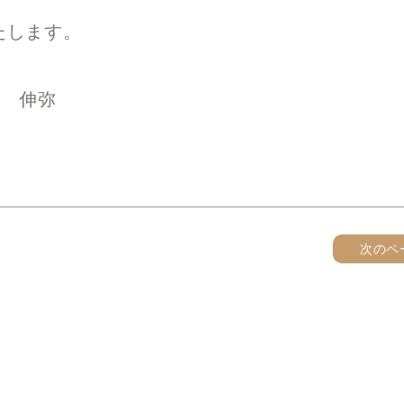
たします。
木 伸弥
次のペ