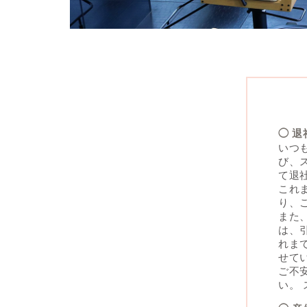
◯ 
いつ
び、ス
て退
これ
り、
また
は、
れま
せて
ご不
い。