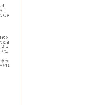
きま
おり
ただき
研究を
の総合
なすス
などに
ト料金
理解賜