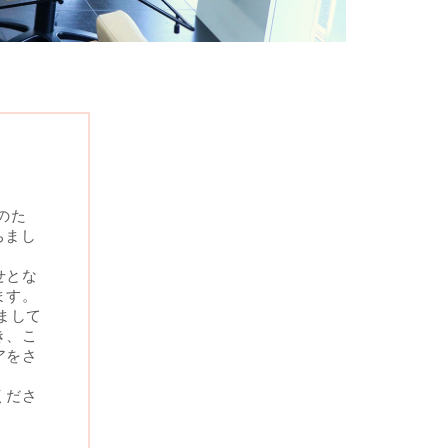
のた
ちまし
せとな
ます。
まして
き、こ
アをさ
くださ