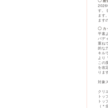
◯ 
202
す。
ます
ます
◯ 
平素
バデ
重ね
的な
キル
より
この
を改
りま
対象
クリエ
トッ
トッ
（＊