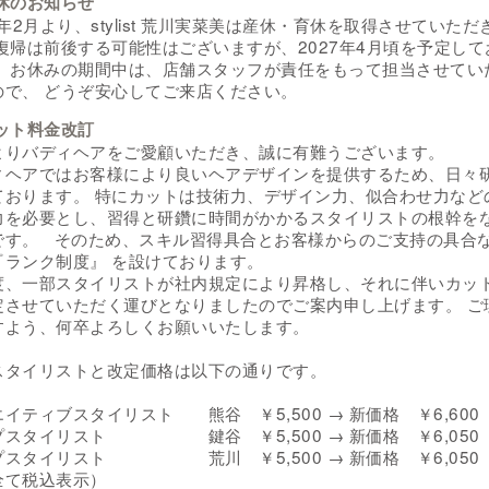
産休のお知らせ
6年2月より、stylist 荒川実菜美は産休・育休を取得させていただ
 復帰は前後する可能性はございますが、2027年4月頃を予定して
。 お休みの期間中は、店舗スタッフが責任をもって担当させてい
ので、 どうぞ安心してご来店ください。
カット料金改訂
よりバディヘアをご愛顧いただき、誠に有難うございます。
ィヘアではお客様により良いヘアデザインを提供するため、日々
ております。 特にカットは技術力、デザイン力、似合わせ力など
力を必要とし、習得と研鑽に時間がかかるスタイリストの根幹を
です。 そのため、スキル習得具合とお客様からのご支持の具合
『ランク制度』 を設けております。
度、一部スタイリストが社内規定により昇格し、それに伴いカッ
定させていただく運びとなりましたのでご案内申し上げます。 ご
すよう、何卒よろしくお願いいたします。
スタイリストと改定価格は以下の通りです。
イティブスタイリスト 熊谷 ￥5,500 → 新価格 ￥6,600
プスタイリスト 鍵谷 ￥5,500 → 新価格 ￥6,050
プスタイリスト 荒川 ￥5,500 → 新価格 ￥6,050
全て税込表示）