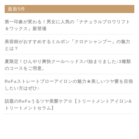
最新5件
第一印象が変わる！男女に人気の「ナチュラルブロウリフト
＆ワックス」新登場
美容師がおすすめするミルボン「クロナシャンプー」の魅力
とは？
夏限定！ひんやり爽快クールヘッドスパ始まりました♪3種類
のコースをご用意。
ReFaストレートブローアイロンの魅力★美しいツヤ髪を目指
したい方はぜひ♪
話題のReFaうるツヤ美髪ケア☆【トリートメントアイロン&
トリートメントセラム】