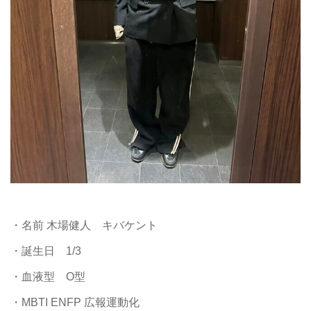
・名前 木場健人 キバケント
・誕生日 1/3
・血液型 O型
・MBTI ENFP 広報運動化