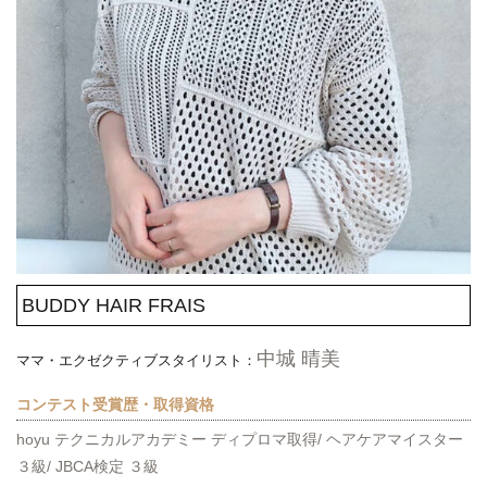
BUDDY HAIR FRAIS
中城 晴美
ママ・エクゼクティブスタイリスト：
コンテスト受賞歴・取得資格
hoyu テクニカルアカデミー ディプロマ取得/ ヘアケアマイスター
３級/ JBCA検定 ３級