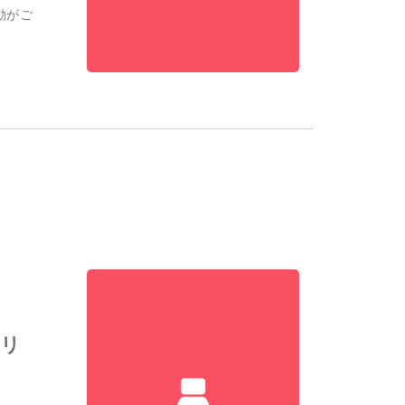
動がご
トリ