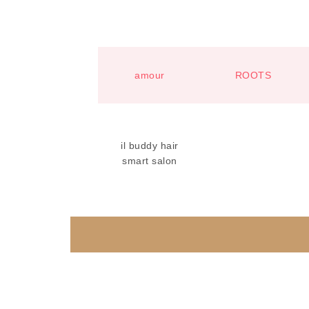
amour
ROOTS
il buddy hair
smart salon