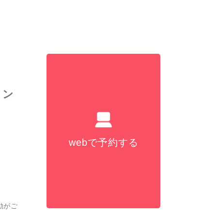
メン
webで予約する
動がご