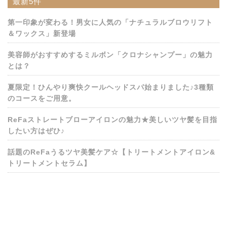
最新5件
第一印象が変わる！男女に人気の「ナチュラルブロウリフト
＆ワックス」新登場
美容師がおすすめするミルボン「クロナシャンプー」の魅力
とは？
夏限定！ひんやり爽快クールヘッドスパ始まりました♪3種類
のコースをご用意。
ReFaストレートブローアイロンの魅力★美しいツヤ髪を目指
したい方はぜひ♪
話題のReFaうるツヤ美髪ケア☆【トリートメントアイロン&
トリートメントセラム】