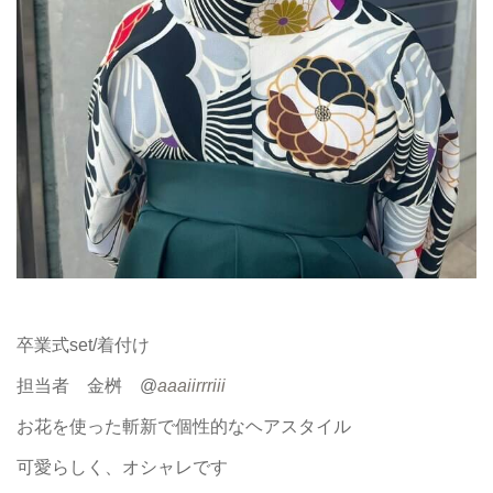
卒業式set/着付け
担当者 金桝 @
aaaiirrriii
お花を使った斬新で個性的なヘアスタイル
可愛らしく、オシャレです