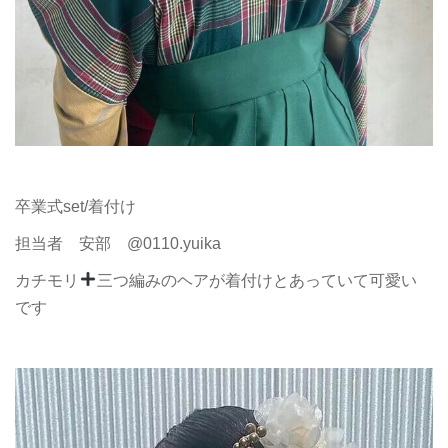
卒業式set/着付け
担当者 安部 @0110.yuika
カチモリ
三つ編みのヘアが着付けとあっていて可愛い
です