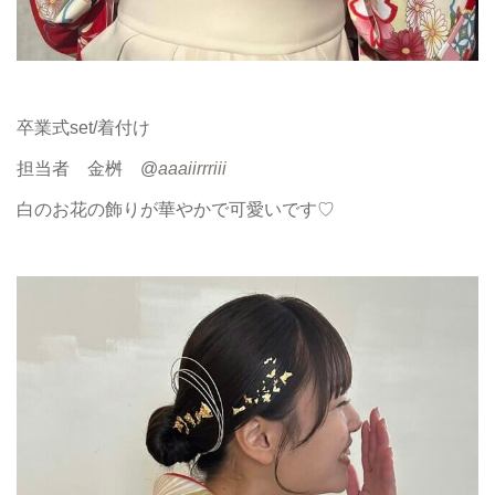
卒業式set/着付け
担当者 金桝 @
aaaiirrriii
白のお花の飾りが華やかで可愛いです♡