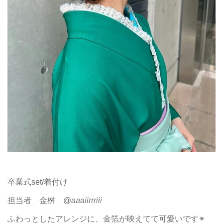
卒業式set/着付け
担当者 金桝 @
aaaiirrriii
ふわっとしたアレンジに、金箔が映えてて可愛いです✴︎